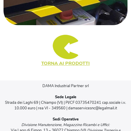
TORNA AI PRODOTTI
DAMA Industrial Partner srl
Sede Legale
Strada dei Laghi 69 | Chiampo (VI) | PI/CF 03735470241 cap.sociale i.v.
10.000 euro | rea VI - 349560 | damaservicesnc@legalmail.it
Sedi Operative
Divisione Manutenzione, Magazzino Ricambi e Uffici:
Via Lago di Fimon, 13 – 36072 Chiampo (VI)
Divisione Torneria e